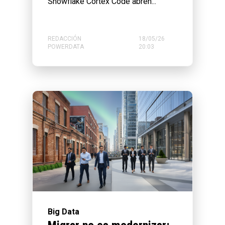
Snowflake Cortex Code abren...
REDACCIÓN
18/05/26
POWERDATA
20:03
Big Data