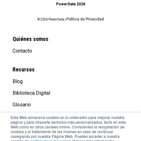
PowerData 2026
Política de Privacidad
© 2026 PowerData |
Quiénes somos
Contacto
Recursos
Blog
Biblioteca Digital
Glosario
Esta Web almacena cookies en tu ordenador para mejorar nuestra
página y para ofrecerte servicios más personalizados, tanto en esta
Compañía
Web como en otros canales online. Conscientes la recopilación de
cookies y el tratamiento de las mismas en caso de continuar
Aviso Legal
navegando por nuestra Página Web. Puedes acceder a nuestra
sección de
política de cookies
para obtener más información.