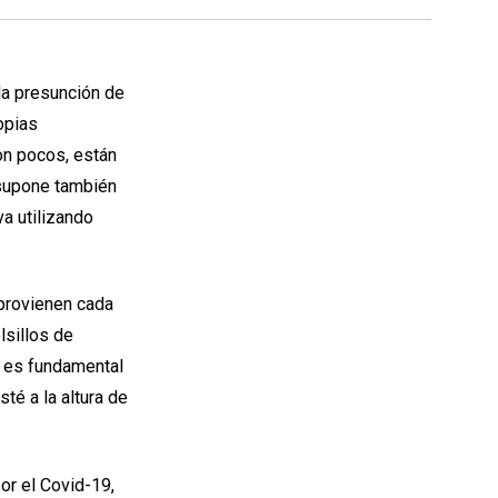
la presunción de
opias
on pocos, están
supone también
a utilizando
 provienen cada
lsillos de
 es fundamental
té a la altura de
or el Covid-19,