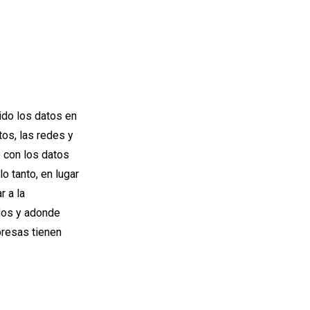
ido los datos en
tos, las redes y
e con los datos
o tanto, en lugar
r a la
dos y adonde
presas tienen