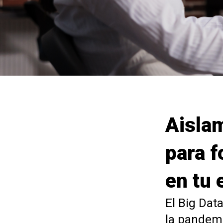
Aislam
para f
en tu
El Big Dat
la pandem