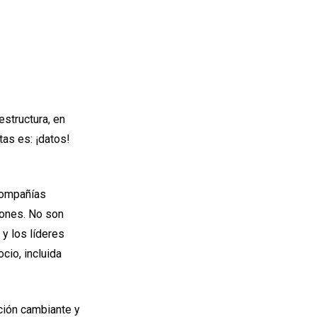
estructura, en
as es: ¡datos!
 compañías
iones. No son
y los líderes
cio, incluida
ción cambiante y