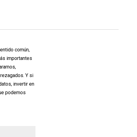
sentido común,
más importantes
ararnos,
rezagados. Y si
tos, invertir en
 que podemos