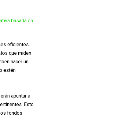
zativa basada en
es eficientes,
datos que miden
eben hacer un
no estén
berán apuntar a
ertinentes. Esto
 los fondos