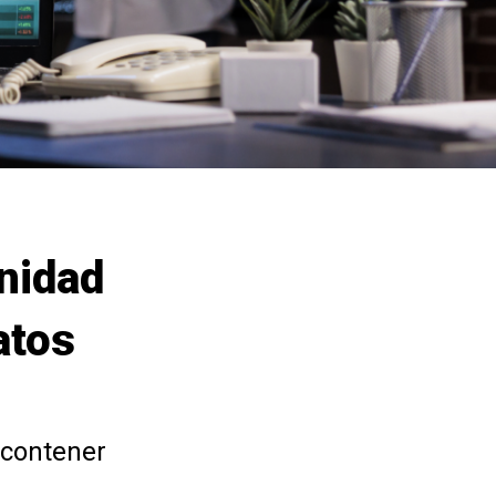
nidad
atos
a contener