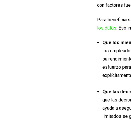
con factores fuer
Para beneficiars
los datos
. Eso i
Que los miem
los empleados
su rendimient
esfuerzo para 
explícitamente
Que las deci
que las decis
ayuda a asegu
limitados se 