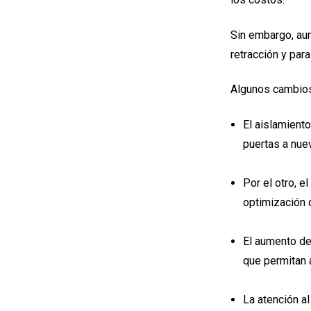
Sin embargo, aum
retracción y par
Algunos cambios 
El aislamiento
puertas a nuev
Por el otro, e
optimización 
El aumento de
que permitan 
La atención al