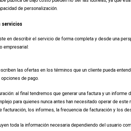
be pública de bajo costo pueden no ser las idóneas, ya que es
apacidad de personalización.
s servicios
te en describir el servicio de forma completa y desde una pers
o empresarial:
escriben las ofertas en los términos que un cliente pueda entend
s opciones de pago.
ración: al final tendremos que generar una factura y un informe 
plejo para quienes nunca antes han necesitado operar de est
 facturación, los informes, la frecuencia de facturación y los des
luyen toda la información necesaria dependiendo del usuario com