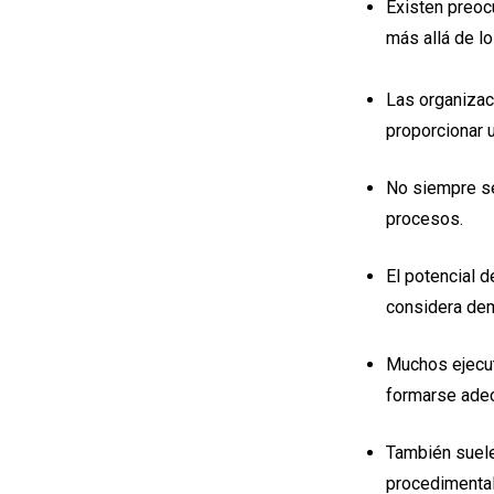
Existen preoc
más allá de l
Las organizaci
proporcionar u
No siempre se
procesos.
El potencial 
considera dem
Muchos ejecut
formarse adec
También suele
procedimental