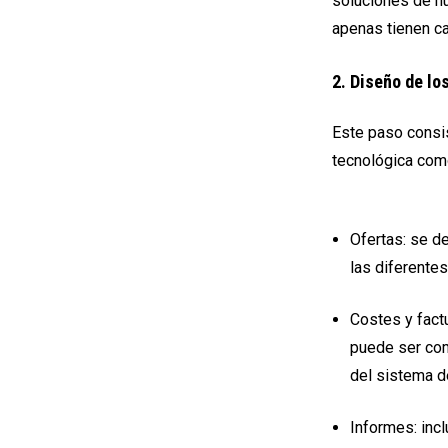
soluciones de nu
apenas tienen c
2. Diseño de lo
Este paso consis
tecnológica com
Ofertas: se d
las diferente
Costes y factu
puede ser com
del sistema de
Informes: inc