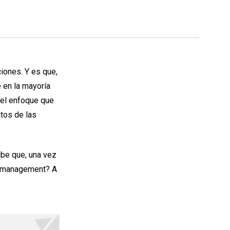
ciones. Y es que,
e en la mayoría
 el enfoque que
itos de las
ube que, una vez
ta management? A