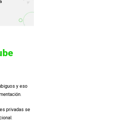
nube
ambiguos y eso
ementación.
bes privadas se
cional.