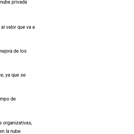
 nube privada
al valor que va a
mejora de los
e, ya que se
iempo de
 organizativas,
n la nube.