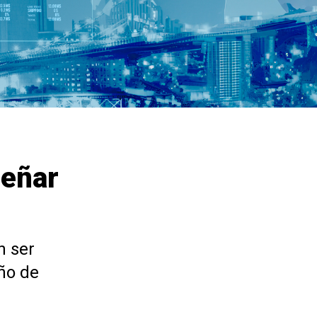
señar
n ser
ño de