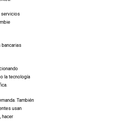
 servicios
ambie
s bancarias
ucionando
o la tecnología
ica.
demanda. También
ientes usan
, hacer