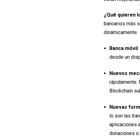
¿Qué quieren l
bancarios más so
dinámicamente:
Banca móvil
:
desde un dispo
Nuevos meca
rápidamente. 
Blockchain su
Nuevas forma
lo son las tra
aplicaciones 
donaciones o p