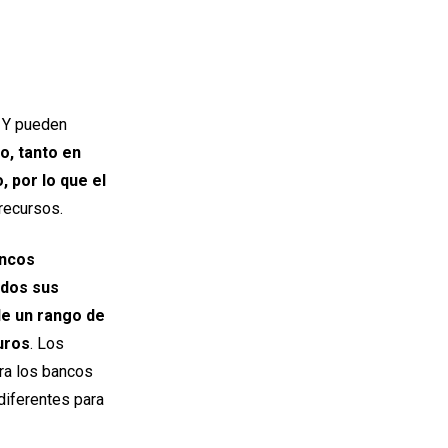
. Y pueden
o, tanto en
 por lo que el
 recursos.
ancos
odos sus
de un rango de
uros
. Los
ara los bancos
diferentes para