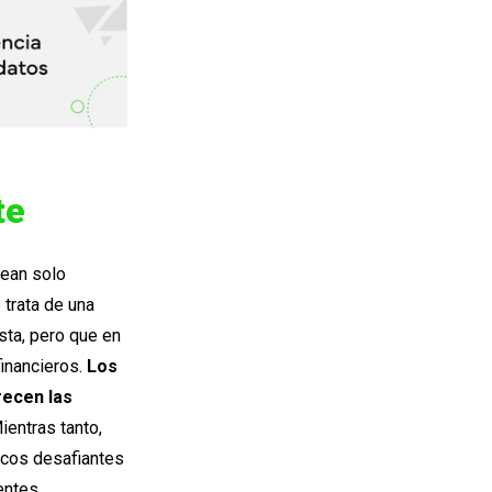
te
sean solo
 trata de una
sta, pero que en
inancieros.
Los
recen las
Mientras tanto,
ncos desafiantes
entes.