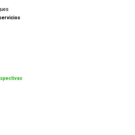
ques
servicios
rspectivas