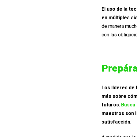
El uso de la t
en múltiples s
de manera mucho
con las obligaci
Prepára
Los líderes de 
más sobre cóm
futuros
.
Busca 
maestros son i
satisfacción
.