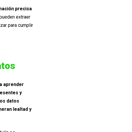
mación precisa
 pueden extraer
zar para cumplir
atos
ra aprender
esentes y
los datos
eran lealtad y