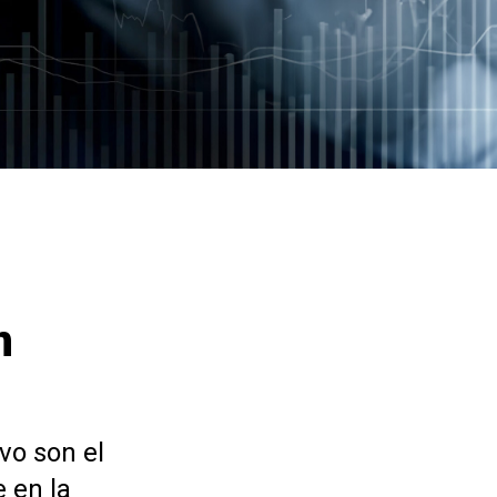
n
vo son el
 en la