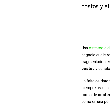
costos y e
Una
estrategia 
negocio suele re
fragmentados en 
costos
y const
La falta de dato
siempre resultan
forma de
costes
como en una pér