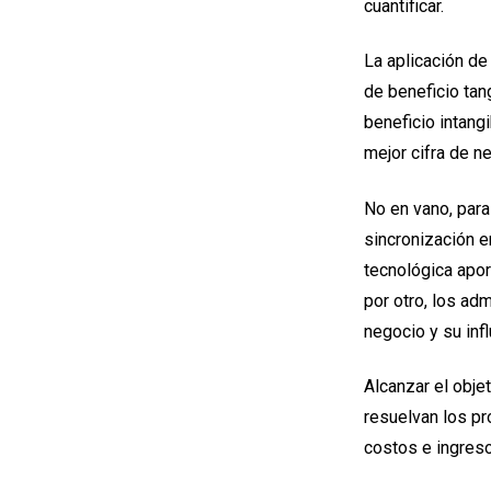
cuantificar.
La aplicación d
de beneficio tang
beneficio intang
mejor cifra de n
No en vano, par
sincronización en
tecnológica apor
por otro, los ad
negocio y su inf
Alcanzar el obje
resuelvan los pr
costos e ingres