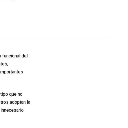
 funcional del
ntes,
 importantes
 tipo que no
otros adoptan la
 innecesario