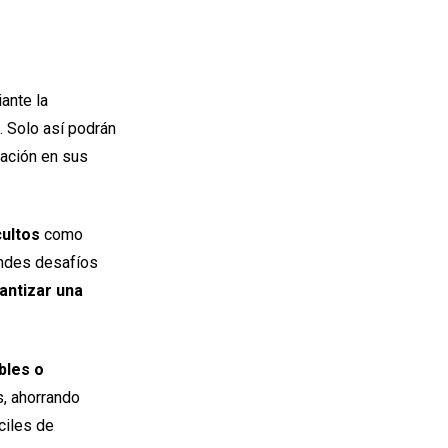
iante la
. Solo así podrán
zación en sus
ultos
como
andes desafíos
antizar una
bles o
s, ahorrando
ciles de