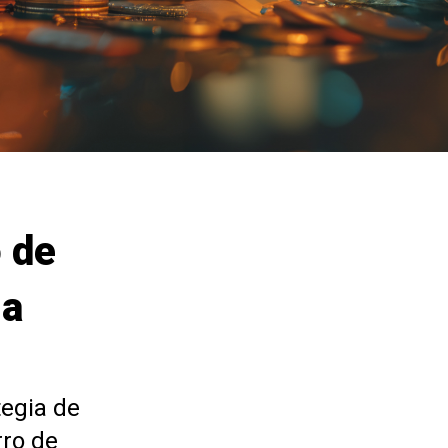
 de
ia
tegia de
rro de