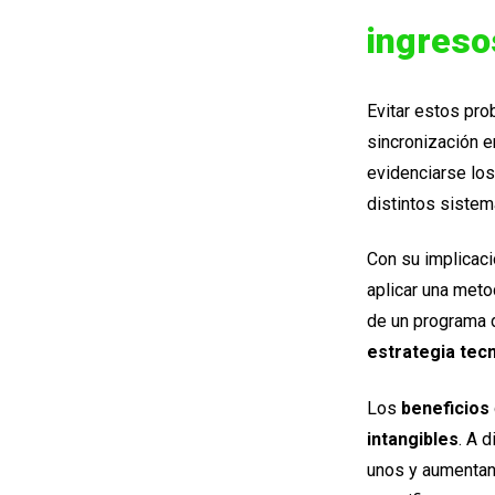
ingreso
Evitar estos prob
sincronización e
evidenciarse lo
distintos siste
Con su implicaci
aplicar una meto
de un programa 
estrategia tec
Los
beneficios
intangibles
. A 
unos y aumentand