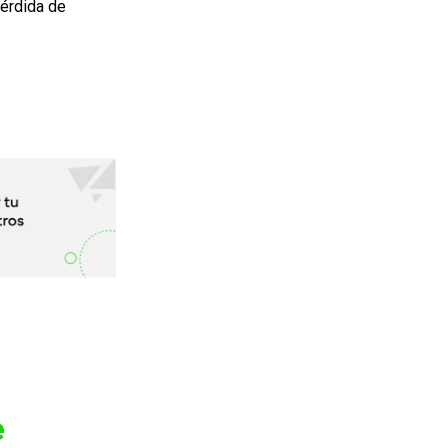
pérdida de
e