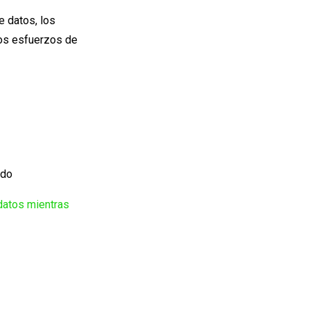
e datos, los
los esfuerzos de
ndo
datos mientras