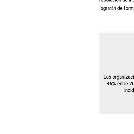
lograrán de for
Las organizac
46%
entre
2
inci