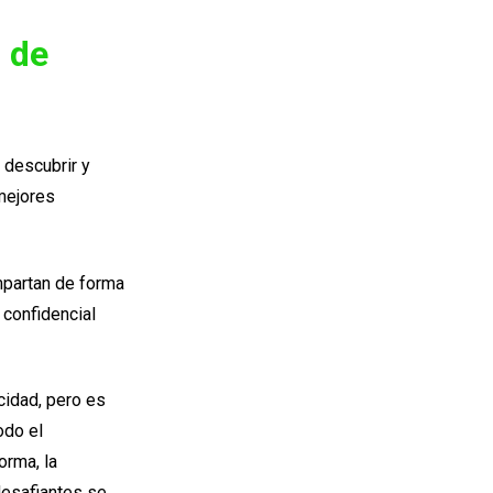
 de
 descubrir y
mejores
mpartan de forma
 confidencial
cidad, pero es
odo el
orma, la
desafiantes se