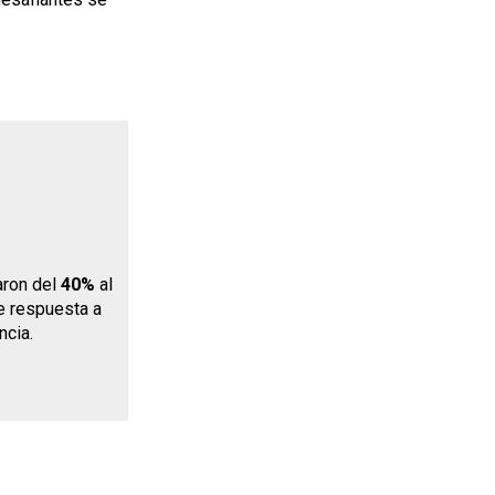
aron del
40%
al
de respuesta a
ncia.